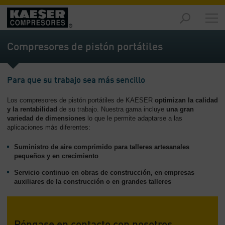
Productos
y
Compresores de pistón portátiles
soluciones
-
Contenido
Para que su trabajo sea más sencillo
Servicios
Los compresores de pistón portátiles de KAESER
optimizan la calidad
-
y la rentabilidad
de su trabajo. Nuestra gama incluye
una gran
Contenido
variedad de dimensiones
lo que le permite adaptarse a las
aplicaciones más diferentes:
Recursos
de
Suministro de aire comprimido para talleres artesanales
aire
pequeños y en crecimiento
comprimido
Servicio continuo en obras de construcción, en empresas
-
auxiliares de la construcción o en grandes talleres
Contenido
Conozca
Kaeser