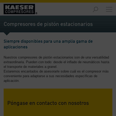
Productos
y
Compresores de pistón estacionarios
soluciones
-
Contenido
Siempre disponibles para una amplia gama de
aplicaciones
Servicios
-
Nuestros compresores de pistón estacionarios son de una versatilidad
Contenido
extraordinaria. Pueden con todo: desde el inflado de neumáticos hasta
el transporte de materiales a granel.
Recursos
Estaremos encantados de asesorarle sobre cuál es el compresor más
de
conveniente para adaptarse a sus necesidades específicas de
aire
aplicación.
comprimido
-
Contenido
Póngase en contacto con nosotros
Conozca
Kaeser