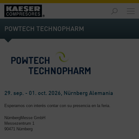
Productos
y
POWTECH TECHNOPHARM
soluciones
-
Contenido
Servicios
-
Contenido
Recursos
de
29. sep. - 01. oct. 2026, Nürnberg Alemania
aire
comprimido
Esperamos con interés contar con su presencia en la feria.
-
Contenido
NürnbergMesse GmbH
Messezentrum 1
Conozca
90471 Nürnberg
Kaeser