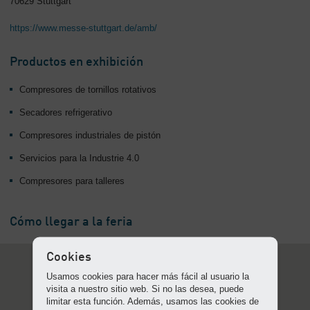
70629 Stuttgart
-
Contenido
https://www.messe-stuttgart.de/amb/
Productos en exhibición
Compresores de tornillos rotativos
Secadores refrigerativo
Compresores industriales de pistón
Servicios para la Industrie 4.0
Compresores para talleres
Cómo llegar a la feria
Cookies
Usamos cookies para hacer más fácil al usuario la
visita a nuestro sitio web. Si no las desea, puede
limitar esta función. Además, usamos las cookies de