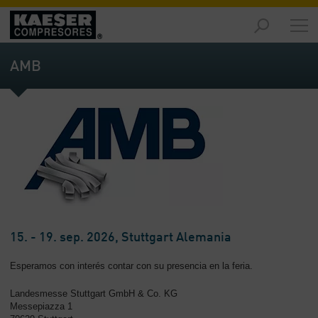
Productos
y
AMB
soluciones
-
Contenido
Servicios
-
Contenido
Recursos
de
aire
comprimido
15. - 19. sep. 2026, Stuttgart Alemania
-
Contenido
Esperamos con interés contar con su presencia en la feria.
Landesmesse Stuttgart GmbH & Co. KG
Conozca
Messepiazza 1
Kaeser