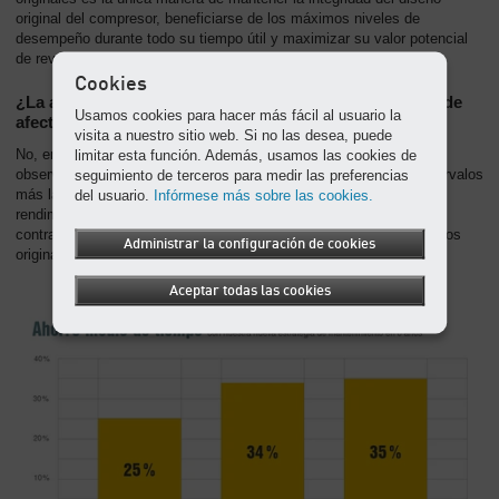
original del compresor, beneficiarse de los máximos niveles de
desempeño durante todo su tiempo útil y maximizar su valor potencial
de reventa.
Cookies
¿La ampliación de los intervalos de mantenimiento puede
Usamos cookies para hacer más fácil al usuario la
afectar de algún modo al desempeño del compresor?
visita a nuestro sitio web. Si no las desea, puede
limitar esta función. Además, usamos las cookies de
No, en absoluto. Basándonos en nuestros muchos años de
seguimiento de terceros para medir las preferencias
observación, podemos asegurar a nuestros clientes que estos intervalos
del usuario.
Infórmese más sobre las cookies.
más largos no tienen ningún impacto negativo en la eficiencia, el
rendimiento, la confiabilidad ni la calidad del aire comprimido. Al
contrario, este nuevo mantenimiento consiste en combinar repuestos
Administrar la configuración de cookies
originales de alta calidad con otras ventajas adicionales.
Aceptar todas las cookies