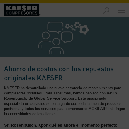
Productos
y
soluciones
-
Contenido
Servicios
-
Contenido
Ahorro de costos con los repuestos
Recursos
originales KAESER
de
KAESER ha desarrollado una nueva estrategia de mantenimiento para
aire
compresores portátiles. Para saber más, hemos hablado con
Kevin
comprimido
Rosenbusch, de Global Service Support
. Este apasionado
-
especialista en servicios se encarga de que toda la línea de productos
Contenido
postventa y todos los servicios para compresores MOBILAIR satisfagan
las necesidades de los clientes.
Conozca
Sr. Rosenbusch, ¿por qué es ahora el momento perfecto
Kaeser